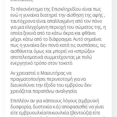
Το πλεονέκτημα της Επισκληριδίου είναι πως
ενώ η γυναίκα διατηρεί την αίσθηση της αφής ,
ταυτόχρονα είναι απαλλαγμένη από τον πόνο
για μια ελεγχόμενη περιοχή του σώματος της, η
οποία ξεκινά από τα κάτω άκρα και φθάνει
μέχρι κάτω από το διάφραγμα. Αυτό σημαίνει
πως η γυναίκα δεν πονά κατά τις συσπάσεις, τις
αισθάνεται όμως και μπορεί να «σπρώξει»
αποτελεσματικά συμμετέχοντας με πολύ
ενεργητικό τρόπο στον τοκετό.
Αν χρειαστεί ο Μαιευτήρας να
πραγματοποιήσει περινεοτομή για να
διευκολύνει την έξοδο του εμβρύου δεν
χρειάζεται παραπάνω αναλγησία.
Επιπλέον αν για κάποιους λόγους (εμβρυϊκή
δυσφορία, δυστοκία κ.ά.) αποφασισθεί να γίνει
είτε εμβρυουλκία/σικιουλκία (βεντούζα) είτε