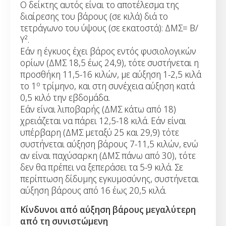
Ο δείκτης αυτός είναι το αποτέλεσμα της
διαίρεσης του βάρους (σε κιλά) διά το
τετράγωνο του ύψους (σε εκατοστά): ΔΜΣ= Β/
Υ².
Εάν η έγκυος έχει βάρος εντός φυσιολογικών
ορίων (ΔΜΣ 18,5 έως 24,9), τότε συστήνεται η
προσθήκη 11,5-16 κιλών, με αύξηση 1-2,5 κιλά
ο
το 1
τρίμηνο, και στη συνέχεια αύξηση κατά
0,5 κιλό την εβδομάδα.
Εάν είναι λιποβαρής (ΔΜΣ κάτω από 18)
χρειάζεται να πάρει 12,5-18 κιλά. Εάν είναι
υπέρβαρη (ΔΜΣ μεταξύ 25 και 29,9) τότε
συστήνεται αύξηση βάρους 7-11,5 κιλών, ενώ
αν είναι παχύσαρκη (ΔΜΣ πάνω από 30), τότε
δεν θα πρέπει να ξεπεράσει τα 5-9 κιλά. Σε
περίπτωση δίδυμης εγκυμοσύνης, συστήνεται
αύξηση βάρους από 16 έως 20,5 κιλά.
Κίνδυνοι από αύξηση βάρους μεγαλύτερη
από τη συνιστώμενη