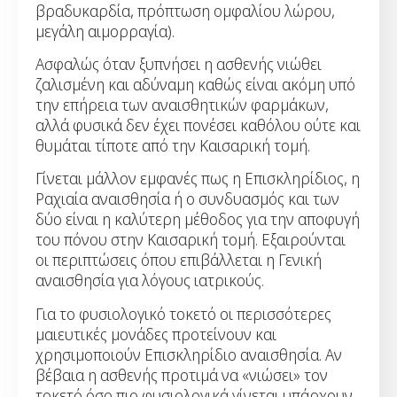
βραδυκαρδία, πρόπτωση ομφαλίου λώρου,
μεγάλη αιμορραγία).
Ασφαλώς όταν ξυπνήσει η ασθενής νιώθει
ζαλισμένη και αδύναμη καθώς είναι ακόμη υπό
την επήρεια των αναισθητικών φαρμάκων,
αλλά φυσικά δεν έχει πονέσει καθόλου ούτε και
θυμάται τίποτε από την Καισαρική τομή.
Γίνεται μάλλον εμφανές πως η Επισκληρίδιος, η
Ραχιαία αναισθησία ή ο συνδυασμός και των
δύο είναι η καλύτερη μέθοδος για την αποφυγή
του πόνου στην Καισαρική τομή. Εξαιρούνται
οι περιπτώσεις όπου επιβάλλεται η Γενική
αναισθησία για λόγους ιατρικούς.
Για το φυσιολογικό τοκετό οι περισσότερες
μαιευτικές μονάδες προτείνουν και
χρησιμοποιούν Επισκληρίδιο αναισθησία. Αν
βέβαια η ασθενής προτιμά να «νιώσει» τον
τοκετό όσο πιο φυσιολογικά γίνεται υπάρχουν