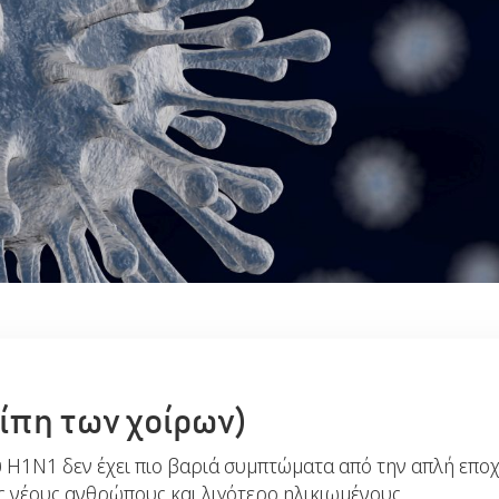
ρίπη των χοίρων)
ιού Η1Ν1 δεν έχει πιο βαριά συμπτώματα από την απλή επο
ς νέους ανθρώπους και λιγότερο ηλικιωμένους.