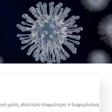
χική γρίπη, αλλά πολύ ελαφρότερα. Η διαφορά είναι