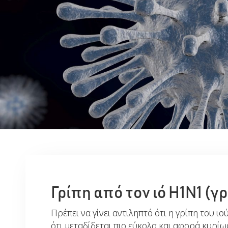
Γρίπη από τον ιό Η1Ν1 (γ
Πρέπει να γίνει αντιληπτό ότι η γρίπη του 
ότι μεταδίδεται πιο εύκολα και αφορά κυρίω