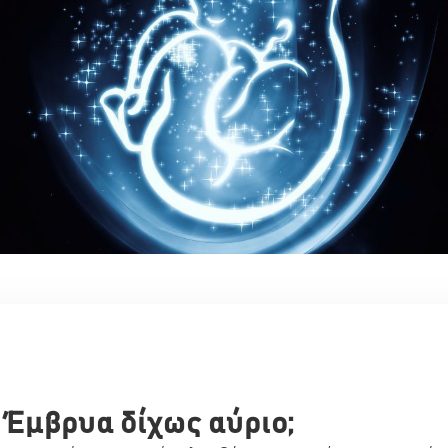
μβρυα δίχως αύριο;