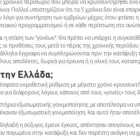
 το χρονικό περιθώριο που μπορεί να κρυοσυντηρηθεί ένα
όνια. Πολλοί υποστηρίζουν ότι τα 5 χρόνια δεν είναι επαρκ
 λόγο για συντήρηση των εμβρύων μέχρις ότου φτάσει η “
νειακού προγραμματισμού ή σε κάθε περίπτωση στο ανώτερ
αι η στάση των “γονέων”. Θα πρέπει να υπάρχει η συγκατ
ές οι προθέσεις τους μετά το πέρας της χρονικής περιόδ
ατάλληλα έγγραφα να συμπληρώνονται πριν την κατάψυξ
άλλους αποδέκτες, δωρεά για έρευνα ή η ολική τους κατασ
στην Ελλάδα;
πρόσφατα νομοθετική ρύθμιση με μέγιστο χρόνο κρυοσυντή
 για διάφορους λόγους κάποιος από τους «γονείς» τους δε
γαστήρια εξωσωματικής γονιμοποίησης με αποτέλεσμα να 
υ έκαναν εξωσωματική γονιμοποίηση. Και αυτό ήταν αποτ
, δηλαδή η σύζυγος έμεινε έγκυος, απέκτησαν απογόνους 
αν παγωμένα στην κατάψυξη και δεν παρέστη ανάγκη να 