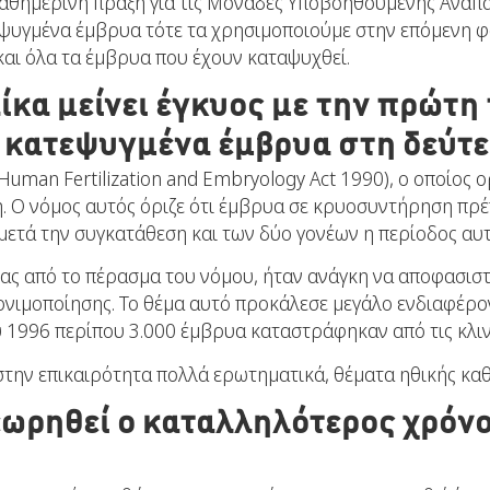
καθημερινή πράξη για τις Μονάδες Υποβοηθούμενης Αναπαρ
τεψυγμένα έμβρυα τότε τα χρησιμοποιούμε στην επόμενη
αι όλα τα έμβρυα που έχουν καταψυχθεί.
αίκα μείνει έγκυος με την πρώτη
 κατεψυγμένα έμβρυα στη δεύτε
Human Fertilization and Embryology Act 1990), ο οποίος ο
 Ο νόμος αυτός όριζε ότι έμβρυα σε κρυοσυντήρηση πρέπε
 μετά την συγκατάθεση και των δύο γονέων η περίοδος αυτή
ίας από το πέρασμα του νόμου, ήταν ανάγκη να αποφασισ
νιμοποίησης. Το θέμα αυτό προκάλεσε μεγάλο ενδιαφέρο
 1996 περίπου 3.000 έμβρυα καταστράφηκαν από τις κλινι
στην επικαιρότητα πολλά ερωτηματικά, θέματα ηθικής κ
εωρηθεί ο καταλληλότερος χρόνο