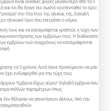
 έμβρυο είναι δεκάδες φορές μεγαλύτερο από τα 5
ή και ότι θα ήτανε πιο σωστό να επεκταθεί το όριο
μητέρα” στο 55ο έτος της ηλικίας της, δηλαδή
ο ηλικιακό όριο που επιτρέπει ο νόμος.
άθεση τους και να καταγράφεται γραπτώς η τύχη των
ου κρυοσυντήρησης των εμβρύων τους. Η διαδικασία
η των εμβρύων ενώ συγχρόνως να καταγράφονται
τροφή.
ρησης τα 5 χρόνια. Αυτό έγινε προκείμενου να μην
ν έχει ενδιαφερθεί για την τύχη τους.
υπάρχουν “έμβρυα δίχως αύριο” δηλαδή έμβρυα που
έλεσμα πολλών παραμέτρων όπως:
και δεν θέλησαν να αποκτήσουν άλλους. Από την
χρησιμοποιηθούν.