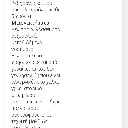
2-3 χρόνια και του
σπιράλ Ορμόνης κάθε
5 χρόνια.
Μειονεκτήματα
:
Δεν προφυλάσσει από
σεξουαλικά
μεταδιδόμενα
νοσήματα
Δεν πρέπει να
χρησιμοποιείται από
γυναίκες α) που δεν
γέννησαν, β) που είναι
αλλεργικές στο χαλκό,
γ) με ιστορικό
μειωμένου
ανοσοποιητικού, δ) με
πολλαπλούς
συντρόφους, ε) με
τεχνιτή βαλβίδα
καρδιάς, ζ) με