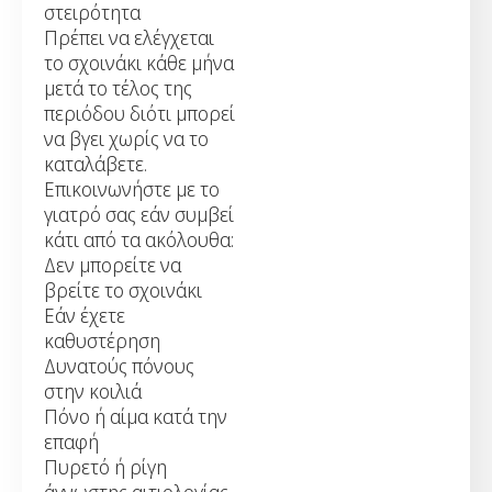
στειρότητα
Πρέπει να ελέγχεται
το σχοινάκι κάθε μήνα
μετά το τέλος της
περιόδου διότι μπορεί
να βγει χωρίς να το
καταλάβετε.
Eπικοινωνήστε με το
γιατρό σας εάν συμβεί
κάτι από τα ακόλουθα:
Δεν μπορείτε να
βρείτε το σχοινάκι
Εάν έχετε
καθυστέρηση
Δυνατούς πόνους
στην κοιλιά
Πόνο ή αίμα κατά την
επαφή
Πυρετό ή ρίγη
άγνωστης αιτιολογίας