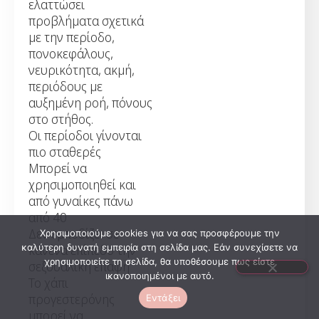
ελαττώσει
προβλήματα σχετικά
με την περίοδο,
πονοκεφάλους,
νευρικότητα, ακμή,
περιόδους με
αυξημένη ροή, πόνους
στο στήθος.
Οι περίοδοι γίνονται
πιο σταθερές
Μπορεί να
χρησιμοποιηθεί και
από γυναίκες πάνω
από 40
Δεν εμποδίζει σε
Χρησιμοποιούμε cookies για να σας προσφέρουμε την
κανένα επίπεδο την
καλύτερη δυνατή εμπειρία στη σελίδα μας. Εάν συνεχίσετε να
χρησιμοποιείτε τη σελίδα, θα υποθέσουμε πως είστε
σεξουαλική επαφή
ικανοποιημένοι με αυτό.
Το χάπι
προγεστερόνης
Εντάξει
μπορεί να