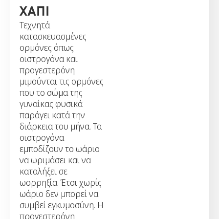
ΧΑΠΙ
Τεχνητά
κατασκευασμένες
ορμόνες όπως
οιστρογόνα και
προγεστερόνη
μιμούνται τις ορμόνες
που το σώμα της
γυναίκας φυσικά
παράγει κατά την
διάρκεια του μήνα. Τα
οιστρογόνα
εμποδίζουν το ωάριο
να ωριμάσει και να
καταλήξει σε
ωορρηξία. Έτσι χωρίς
ωάριο δεν μπορεί να
συμβεί εγκυμοσύνη. Η
προγεστερόνη