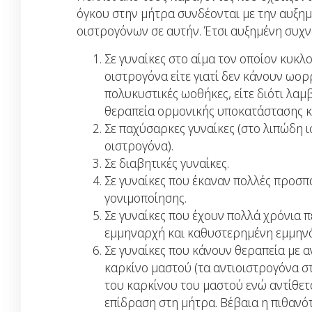
όγκου στην μήτρα συνδέονται με την αυξη
οιστρογόνων σε αυτήν. Έτσι αυξημένη συχν
Σε γυναίκες στο αίμα τον οποίον κυκ
οιστρογόνα είτε γιατί δεν κάνουν ωορ
πολυκυστικές ωοθήκες, είτε διότι λα
θεραπεία ορμονικής υποκατάστασης κ
Σε παχύσαρκες γυναίκες (στο λιπώδη 
οιστρογόνα).
Σε διαβητικές γυναίκες.
Σε γυναίκες που έκαναν πολλές προσπ
γονιμοποίησης.
Σε γυναίκες που έχουν πολλά χρόνια 
εμμηναρχή και καθυστερημένη εμμην
Σε γυναίκες που κάνουν θεραπεία με α
καρκίνο μαστού (τα αντιοιστρογόνα 
του καρκίνου του μαστού ενώ αντίθετ
επίδραση στη μήτρα. Βέβαια η πιθανό