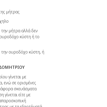
της μήτρας
άχηλο
ό την μήτρα αλλά δεν
ν ουροδόχο κύστη ή το
ή την ουροδόχο κύστη, ή
ΝΔΟΜΗΤΡΙΟΥ
ίου γίνεται με
α, ενώ σε ορισμένες
διάφορα σκευάσματα
 γίνεται είτε με
 λαπαροσκοπική
τρας με τα εξαρτήματά