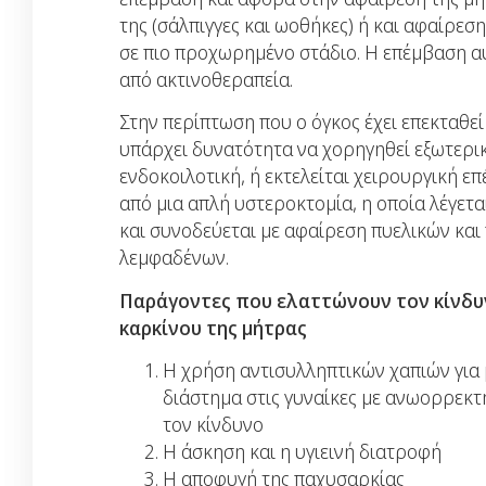
της (σάλπιγγες και ωοθήκες) ή και αφαίρε
σε πιο προχωρημένο στάδιο. Η επέμβαση αυ
από ακτινοθεραπεία.
Στην περίπτωση που ο όγκος έχει επεκταθε
υπάρχει δυνατότητα να χορηγηθεί εξωτερικ
ενδοκοιλοτική, ή εκτελείται χειρουργική ε
από μια απλή υστεροκτομία, η οποία λέγετα
και συνοδεύεται με αφαίρεση πυελικών κα
λεμφαδένων.
Παράγοντες που ελαττώνουν τον κίνδυ
καρκίνου της μήτρας
Η χρήση αντισυλληπτικών χαπιών για
διάστημα στις γυναίκες με ανωορρεκτ
τον κίνδυνο
Η άσκηση και η υγιεινή διατροφή
Η αποφυγή της παχυσαρκίας