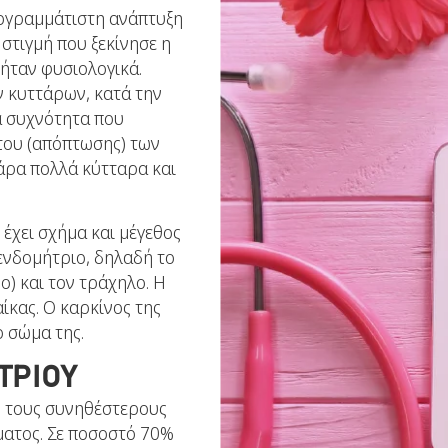
ρογραμμάτιστη ανάπτυξη
στιγμή που ξεκίνησε η
 ήταν φυσιολογικά.
ν κυττάρων, κατά την
ια συχνότητα που
του (απόπτωσης) των
άρα πολλά κύτταρα και
 έχει σχήμα και μέγεθος
 ενδομήτριο, δηλαδή το
ο) και τον τράχηλο. Η
ίκας. Ο καρκίνος της
 σώμα της.
ΤΡΙΟΥ
ό τους συνηθέστερους
ματος. Σε ποσοστό 70%