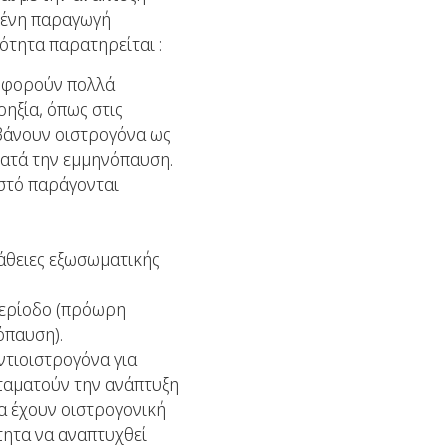
μένη παραγωγή
ότητα παρατηρείται :
λοφορούν πολλά
ρηξία, όπως στις
μβάνουν οιστρογόνα ως
ατά την εμμηνόπαυση.
ιστό παράγονται
άθειες εξωσωματικής
περίοδο (πρόωρη
όπαυση).
ντιοιστρογόνα για
σταματούν την ανάπτυξη
α έχουν οιστρογονική
τητα να αναπτυχθεί