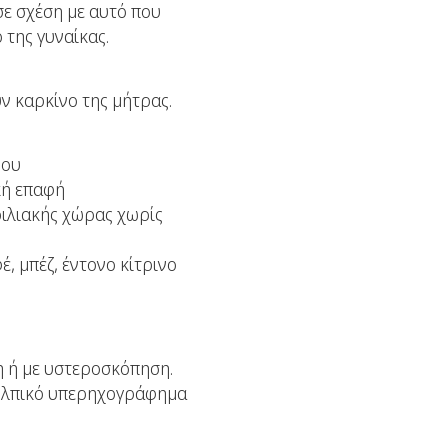
σε σχέση με αυτό που
 της γυναίκας.
 καρκίνο της μήτρας.
δου
κή επαφή
οιλιακής χώρας χωρίς
, μπέζ, έντονο κίτρινο
η ή με υστεροσκόπηση.
κολπικό υπερηχογράφημα