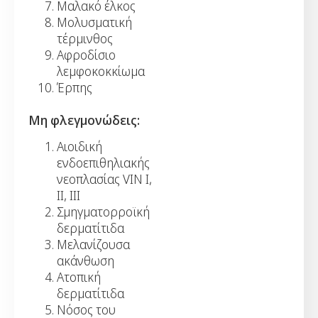
Μαλακό έλκος
Μολυσματική
τέρμινθος
Αφροδίσιο
λεμφοκοκκίωμα
Έρπης
Μη φλεγμονώδεις:
Αιοιδική
ενδοεπιθηλιακής
νεοπλασίας VIN I,
II, III
Σμηγματορροϊκή
δερματίτιδα
Μελανίζουσα
ακάνθωση
Ατοπική
δερματίτιδα
Νόσος του