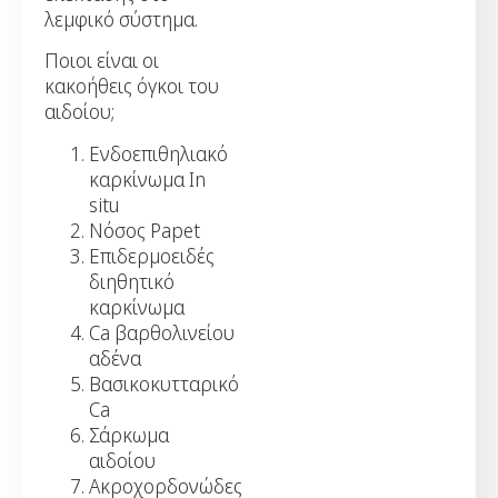
λεμφικό σύστημα.
Ποιοι είναι οι
κακοήθεις όγκοι του
αιδοίου;
Ενδοεπιθηλιακό
καρκίνωμα In
situ
Νόσος Papet
Επιδερμοειδές
διηθητικό
καρκίνωμα
Ca βαρθολινείου
αδένα
Βασικοκυτταρικό
Ca
Σάρκωμα
αιδοίου
Ακροχορδονώδες