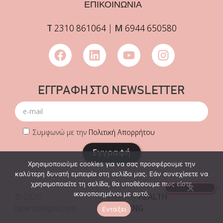
ΕΠΙΚΟΙΝΩΝΙΑ
Τ
2310 861064
|
Μ
6944 650580
ΕΓΓΡΑΦΗ ΣΤΟ NEWSLETTER
Συμφωνώ με την
Πολιτική Απορρήτου
Εγγραφή
Χρησιμοποιούμε cookies για να σας προσφέρουμε την
καλύτερη δυνατή εμπειρία στη σελίδα μας. Εάν συνεχίσετε να
χρησιμοποιείτε τη σελίδα, θα υποθέσουμε πως είστε
ικανοποιημένοι με αυτό.
© 2026
created by
HEALTH
laparoskopisi.com
MARKETING
Εντάξει