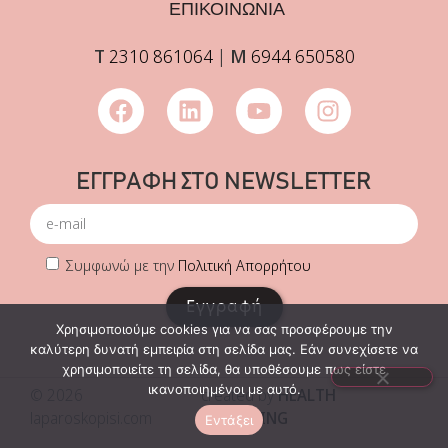
ΕΠΙΚΟΙΝΩΝΙΑ
Τ
2310 861064
|
Μ
6944 650580
ΕΓΓΡΑΦΗ ΣΤΟ NEWSLETTER
Συμφωνώ με την
Πολιτική Απορρήτου
Εγγραφή
Χρησιμοποιούμε cookies για να σας προσφέρουμε την
καλύτερη δυνατή εμπειρία στη σελίδα μας. Εάν συνεχίσετε να
χρησιμοποιείτε τη σελίδα, θα υποθέσουμε πως είστε
ικανοποιημένοι με αυτό.
© 2026
created by
HEALTH
laparoskopisi.com
MARKETING
Εντάξει