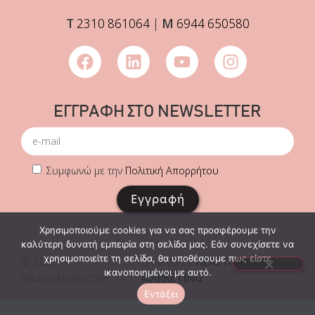
Τ
2310 861064
|
Μ
6944 650580
ΕΓΓΡΑΦΗ ΣΤΟ NEWSLETTER
Συμφωνώ με την
Πολιτική Απορρήτου
Εγγραφή
Χρησιμοποιούμε cookies για να σας προσφέρουμε την
καλύτερη δυνατή εμπειρία στη σελίδα μας. Εάν συνεχίσετε να
χρησιμοποιείτε τη σελίδα, θα υποθέσουμε πως είστε
© 2026
created by
HEALTH
ικανοποιημένοι με αυτό.
laparoskopisi.com
MARKETING
Εντάξει