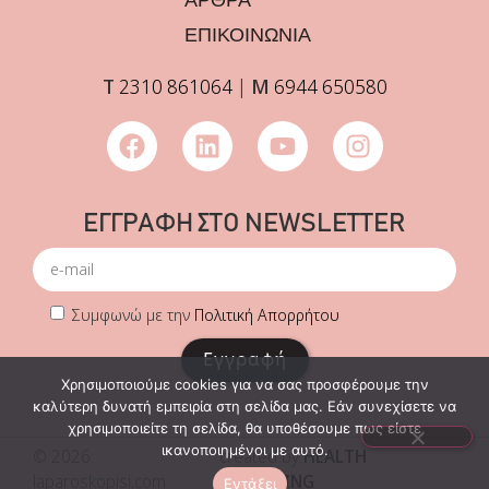
ΕΠΙΚΟΙΝΩΝΙΑ
Τ
2310 861064
|
Μ
6944 650580
ΕΓΓΡΑΦΗ ΣΤΟ NEWSLETTER
Συμφωνώ με την
Πολιτική Απορρήτου
Εγγραφή
Χρησιμοποιούμε cookies για να σας προσφέρουμε την
καλύτερη δυνατή εμπειρία στη σελίδα μας. Εάν συνεχίσετε να
χρησιμοποιείτε τη σελίδα, θα υποθέσουμε πως είστε
ικανοποιημένοι με αυτό.
© 2026
created by
HEALTH
laparoskopisi.com
MARKETING
Εντάξει